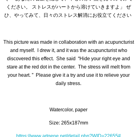
ください。
ストレスがハートから溶けていきますよ」
ぜ
ひ、やってみて、日々のストレス解消にお役立てください
This picture was made in collaboration with an acupuncturist
and myself.
I drew it, and it was the acupuncturist who
discovered this effect.
She said
“Hide your right eye and
stare at the red dot in the center.
The stress will melt from
your heart. ”
Please give it a try and use it to relieve your
daily stress.
Watercolor, paper
Size: 265x187mm
https://www.artgene.net/detail.php?WID=22655#