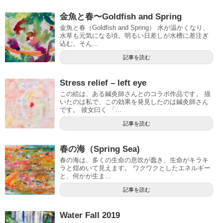
金魚と春〜Goldfish and Spring
金魚と春（Goldfish and Spring） 水が温かくなり、
水草も元気になる頃。明るい日差しが水槽に差注ぎ
込む。そん...
記事を読む
Stress relief – left eye
この絵は、ある鍼灸師さんとのコラボ作品です。 描
いたのは私で、この効果を発見したのは鍼灸師さん
です。 彼女曰く 「...
記事を読む
春の海（Spring Sea)
春の海は、多くの生命の息吹が蠢き、生命がキラキ
ラと煌めいて見えます。 ワクワクとしたエネルギー
と、何かが生ま...
記事を読む
Water Fall 2019