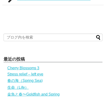
最近の投稿
Cherry Blossoms 3
Stress relief – left eye
春の海（Spring Sea)
生命（Life）
金魚と春〜Goldfish and Spring